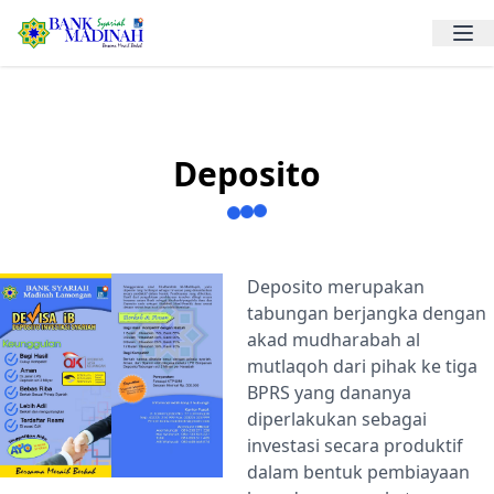
Deposito
Deposito merupakan
tabungan berjangka dengan
akad mudharabah al
mutlaqoh dari pihak ke tiga
BPRS yang dananya
diperlakukan sebagai
investasi secara produktif
dalam bentuk pembiayaan