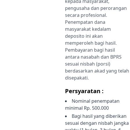
kepada masyarakat,
pengusaha dan perorangan
secara profesional.
Penempatan dana
masyarakat kedalam
deposito ini akan
memperoleh bagi hasil.
Pembayaran bagi hasil
antara nasabah dan BPRS
sesuai nisbah (porsi)
berdasarkan akad yang telah
disepakati.
Persyaratan :
Nominal penempatan
minimal Rp. 500.000
Bagi hasil yang diberikan
sesuai dengan nisbah jangka